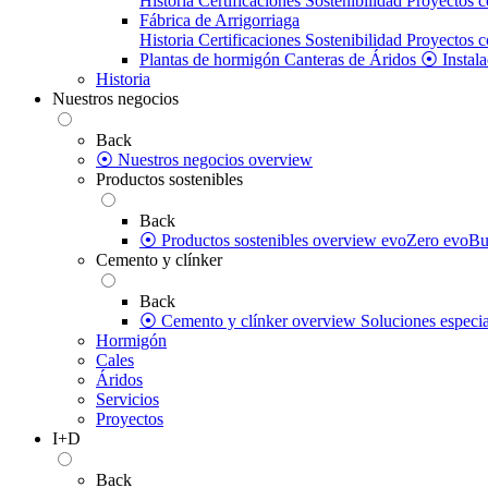
Historia
Certificaciones
Sostenibilidad
Proyectos c
Fábrica de Arrigorriaga
Historia
Certificaciones
Sostenibilidad
Proyectos c
Plantas de hormigón
Canteras de Áridos
⦿ Instala
Historia
Nuestros negocios
Back
⦿ Nuestros negocios overview
Productos sostenibles
Back
⦿ Productos sostenibles overview
evoZero
evoBu
Cemento y clínker
Back
⦿ Cemento y clínker overview
Soluciones especia
Hormigón
Cales
Áridos
Servicios
Proyectos
I+D
Back