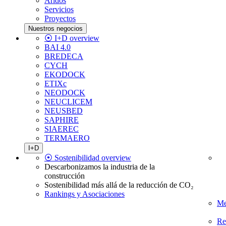
Áridos
Servicios
Proyectos
Nuestros negocios
⦿ I+D overview
BAI 4.0
BREDECA
CYCH
EKODOCK
ETIXc
NEODOCK
NEUCLICEM
NEUSBED
SAPHIRE
SIAEREC
TERMAERO
I+D
⦿ Sostenibilidad overview
Descarbonizamos la industria de la
construcción
Sostenibilidad más allá de la reducción de CO₂
Rankings y Asociaciones
Me
Re