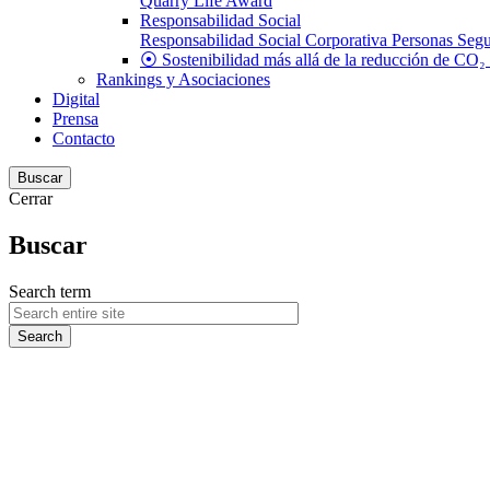
Quarry Life Award
Responsabilidad Social
Responsabilidad Social Corporativa
Personas
Segu
⦿ Sostenibilidad más allá de la reducción de CO₂
Rankings y Asociaciones
Digital
Prensa
Contacto
Buscar
Cerrar
Buscar
Search term