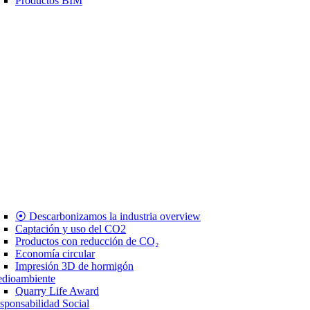
Productos BIM
⦿ Descarbonizamos la industria overview
Captación y uso del CO2
Productos con reducción de CO₂
Economía circular
Impresión 3D de hormigón
dioambiente
Quarry Life Award
sponsabilidad Social