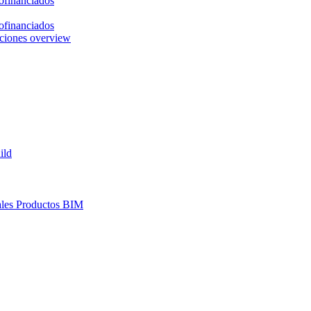
ofinanciados
ofinanciados
ciones overview
ild
les
Productos BIM