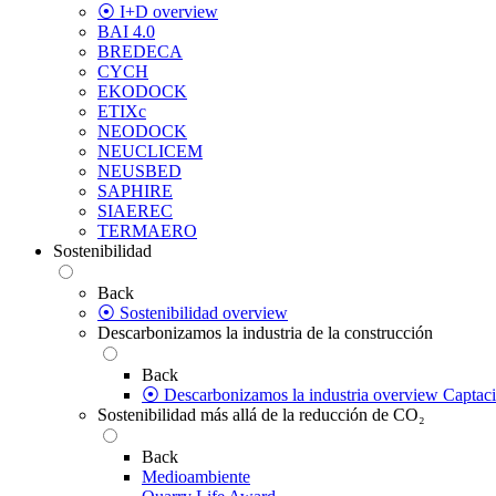
⦿ I+D overview
BAI 4.0
BREDECA
CYCH
EKODOCK
ETIXc
NEODOCK
NEUCLICEM
NEUSBED
SAPHIRE
SIAEREC
TERMAERO
Sostenibilidad
Back
⦿ Sostenibilidad overview
Descarbonizamos la industria de la construcción
Back
⦿ Descarbonizamos la industria overview
Captac
Sostenibilidad más allá de la reducción de CO₂
Back
Medioambiente