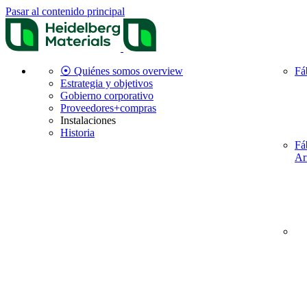
Pasar al contenido principal
⦿ Quiénes somos overview
Fá
Estrategia y objetivos
Gobierno corporativo
Proveedores+compras
Instalaciones
Historia
Fá
Ar