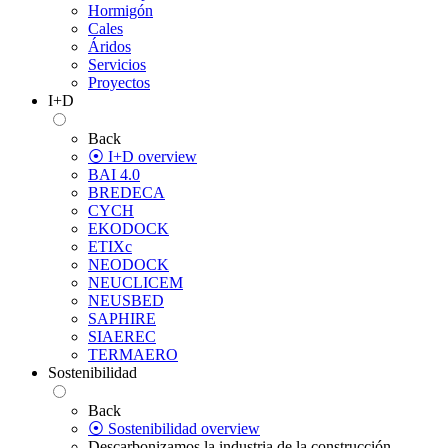
Hormigón
Cales
Áridos
Servicios
Proyectos
I+D
Back
⦿ I+D overview
BAI 4.0
BREDECA
CYCH
EKODOCK
ETIXc
NEODOCK
NEUCLICEM
NEUSBED
SAPHIRE
SIAEREC
TERMAERO
Sostenibilidad
Back
⦿ Sostenibilidad overview
Descarbonizamos la industria de la construcción