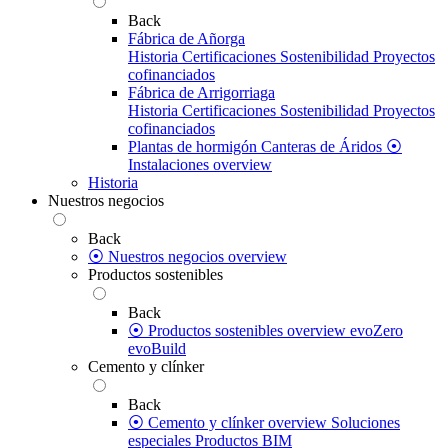
Back
Fábrica de Añorga
Historia
Certificaciones
Sostenibilidad
Proyectos
cofinanciados
Fábrica de Arrigorriaga
Historia
Certificaciones
Sostenibilidad
Proyectos
cofinanciados
Plantas de hormigón
Canteras de Áridos
⦿
Instalaciones overview
Historia
Nuestros negocios
Back
⦿ Nuestros negocios overview
Productos sostenibles
Back
⦿ Productos sostenibles overview
evoZero
evoBuild
Cemento y clínker
Back
⦿ Cemento y clínker overview
Soluciones
especiales
Productos BIM