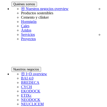
Quiénes somos
⦿ Nuestros negocios overview
Productos sostenibles
Cemento y clínker
Hormigón
Cales
Áridos
Servicios
Proyectos
Nuestros negocios
⦿ I+D overview
BAI 4.0
BREDECA
CYCH
EKODOCK
ETIXc
NEODOCK
NEUCLICEM