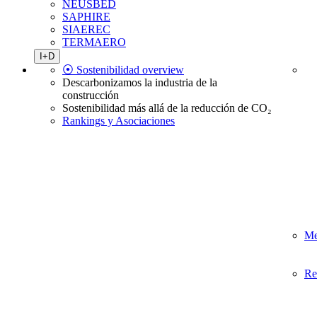
NEUSBED
SAPHIRE
SIAEREC
TERMAERO
I+D
⦿ Sostenibilidad overview
Descarbonizamos la industria de la
construcción
Sostenibilidad más allá de la reducción de CO₂
Rankings y Asociaciones
Me
Re