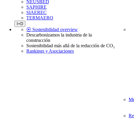
NEUSBED
SAPHIRE
SIAEREC
TERMAERO
I+D
⦿ Sostenibilidad overview
Descarbonizamos la industria de la
construcción
Sostenibilidad más allá de la reducción de CO₂
Rankings y Asociaciones
Me
Re