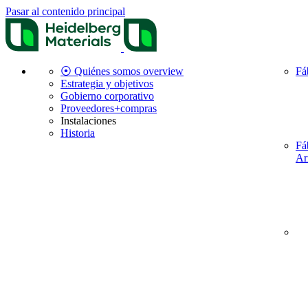
Pasar al contenido principal
⦿ Quiénes somos overview
Fá
Estrategia y objetivos
Gobierno corporativo
Proveedores+compras
Instalaciones
Historia
Fá
Ar