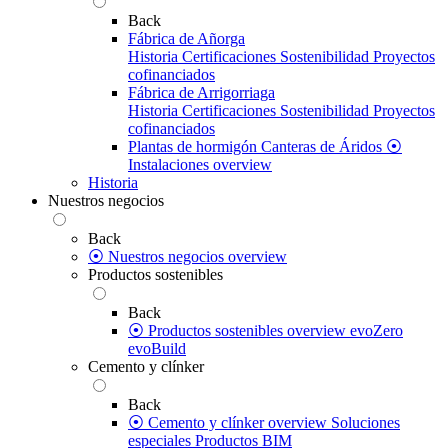
Back
Fábrica de Añorga
Historia
Certificaciones
Sostenibilidad
Proyectos
cofinanciados
Fábrica de Arrigorriaga
Historia
Certificaciones
Sostenibilidad
Proyectos
cofinanciados
Plantas de hormigón
Canteras de Áridos
⦿
Instalaciones overview
Historia
Nuestros negocios
Back
⦿ Nuestros negocios overview
Productos sostenibles
Back
⦿ Productos sostenibles overview
evoZero
evoBuild
Cemento y clínker
Back
⦿ Cemento y clínker overview
Soluciones
especiales
Productos BIM