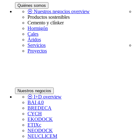
Quiénes somos
⦿ Nuestros negocios overview
Productos sostenibles
Cemento y clínker
Hormigón
Cales
Áridos
Servicios
Proyectos
Nuestros negocios
⦿ I+D overview
BAI 4.0
BREDECA
CYCH
EKODOCK
ETIXc
NEODOCK
NEUCLICEM