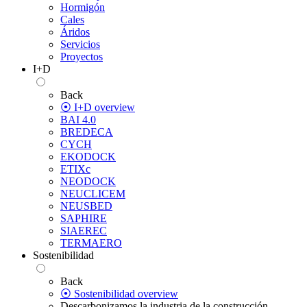
Hormigón
Cales
Áridos
Servicios
Proyectos
I+D
Back
⦿ I+D overview
BAI 4.0
BREDECA
CYCH
EKODOCK
ETIXc
NEODOCK
NEUCLICEM
NEUSBED
SAPHIRE
SIAEREC
TERMAERO
Sostenibilidad
Back
⦿ Sostenibilidad overview
Descarbonizamos la industria de la construcción