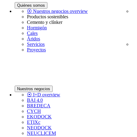
Quiénes somos
⦿ Nuestros negocios overview
Productos sostenibles
Cemento y clínker
Hormigón
Cales
Áridos
Servicios
Proyectos
Nuestros negocios
⦿ I+D overview
BAI 4.0
BREDECA
CYCH
EKODOCK
ETIXc
NEODOCK
NEUCLICEM