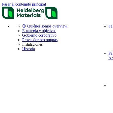
Pasar al contenido principal
⦿ Quiénes somos overview
Fá
Estrategia y objetivos
Gobierno corporativo
Proveedores+compras
Instalaciones
Historia
Fá
Ar