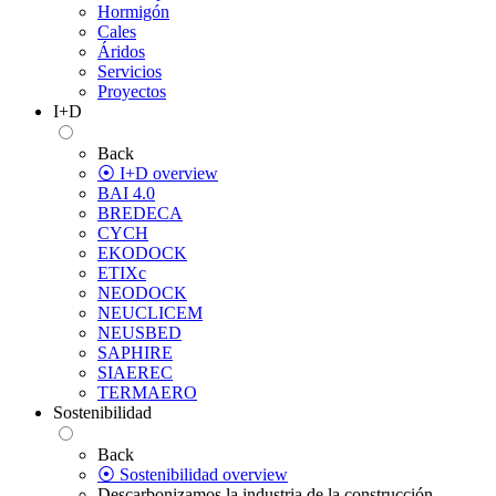
Hormigón
Cales
Áridos
Servicios
Proyectos
I+D
Back
⦿ I+D overview
BAI 4.0
BREDECA
CYCH
EKODOCK
ETIXc
NEODOCK
NEUCLICEM
NEUSBED
SAPHIRE
SIAEREC
TERMAERO
Sostenibilidad
Back
⦿ Sostenibilidad overview
Descarbonizamos la industria de la construcción