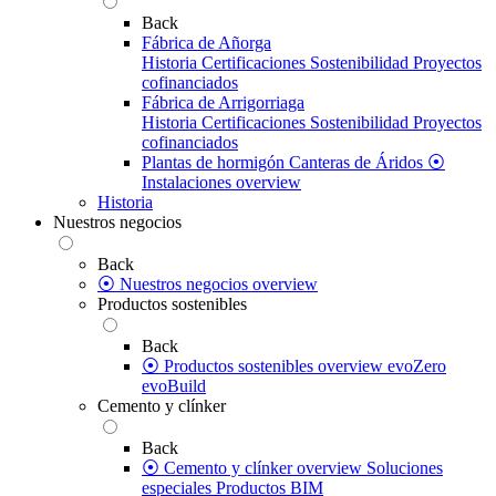
Back
Fábrica de Añorga
Historia
Certificaciones
Sostenibilidad
Proyectos
cofinanciados
Fábrica de Arrigorriaga
Historia
Certificaciones
Sostenibilidad
Proyectos
cofinanciados
Plantas de hormigón
Canteras de Áridos
⦿
Instalaciones overview
Historia
Nuestros negocios
Back
⦿ Nuestros negocios overview
Productos sostenibles
Back
⦿ Productos sostenibles overview
evoZero
evoBuild
Cemento y clínker
Back
⦿ Cemento y clínker overview
Soluciones
especiales
Productos BIM