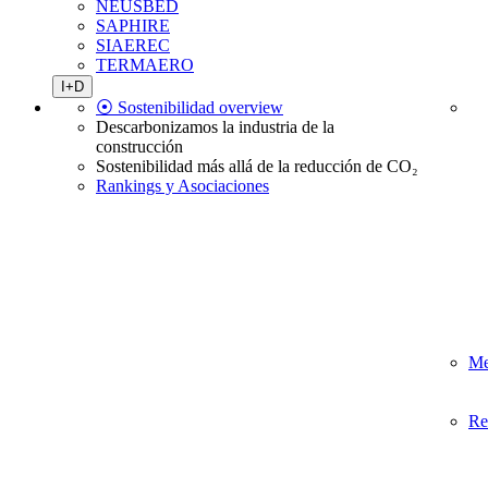
NEUSBED
SAPHIRE
SIAEREC
TERMAERO
I+D
⦿ Sostenibilidad overview
Descarbonizamos la industria de la
construcción
Sostenibilidad más allá de la reducción de CO₂
Rankings y Asociaciones
Me
Re