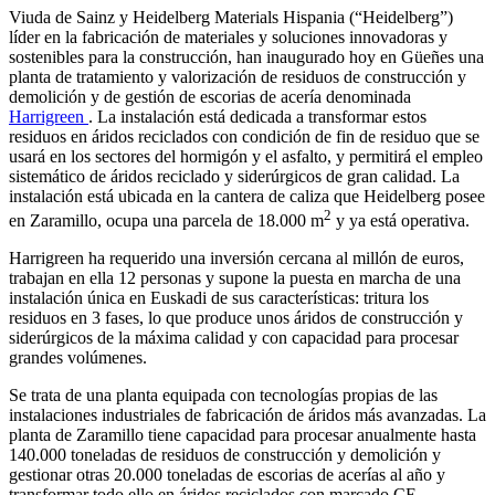
Viuda de Sainz y Heidelberg Materials Hispania (“Heidelberg”)
líder en la fabricación de materiales y soluciones innovadoras y
sostenibles para la construcción, han inaugurado hoy en Güeñes una
planta de tratamiento y valorización de residuos de construcción y
demolición y de gestión de escorias de acería denominada
Harrigreen
. La instalación está dedicada a transformar estos
residuos en áridos reciclados con condición de fin de residuo que se
usará en los sectores del hormigón y el asfalto, y permitirá el empleo
sistemático de áridos reciclado y siderúrgicos de gran calidad. La
instalación está ubicada en la cantera de caliza que Heidelberg posee
2
en Zaramillo, ocupa una parcela de 18.000 m
y ya está operativa.
Harrigreen ha requerido una inversión cercana al millón de euros,
trabajan en ella 12 personas y supone la puesta en marcha de una
instalación única en Euskadi de sus características: tritura los
residuos en 3 fases, lo que produce unos áridos de construcción y
siderúrgicos de la máxima calidad y con capacidad para procesar
grandes volúmenes.
Se trata de una planta equipada con tecnologías propias de las
instalaciones industriales de fabricación de áridos más avanzadas. La
planta de Zaramillo tiene capacidad para procesar anualmente hasta
140.000 toneladas de residuos de construcción y demolición y
gestionar otras 20.000 toneladas de escorias de acerías al año y
transformar todo ello en áridos reciclados con marcado CE