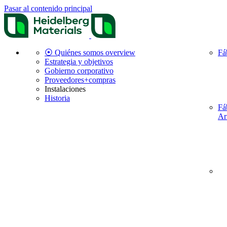
Pasar al contenido principal
⦿ Quiénes somos overview
Fá
Estrategia y objetivos
Gobierno corporativo
Proveedores+compras
Instalaciones
Historia
Fá
Ar