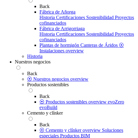
Back
Fábrica de Añorga
Historia
Certificaciones
Sostenibilidad
Proyectos
cofinanciados
Fábrica de Arrigorriaga
Historia
Certificaciones
Sostenibilidad
Proyectos
cofinanciados
Plantas de hormigón
Canteras de Áridos
⦿
Instalaciones overview
Historia
Nuestros negocios
Back
⦿ Nuestros negocios overview
Productos sostenibles
Back
⦿ Productos sostenibles overview
evoZero
evoBuild
Cemento y clínker
Back
⦿ Cemento y clínker overview
Soluciones
especiales
Productos BIM