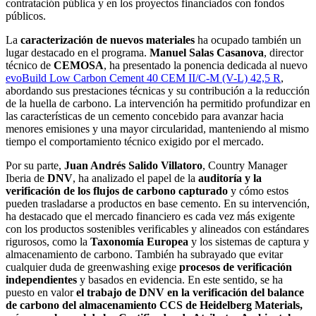
contratación pública y en los proyectos financiados con fondos
públicos.
La
caracterización de nuevos materiales
ha ocupado también un
lugar destacado en el programa.
Manuel Salas Casanova
, director
técnico de
CEMOSA
, ha presentado la ponencia dedicada al nuevo
evoBuild Low Carbon Cement 40 CEM II/C-M (V-L) 42,5 R
,
abordando sus prestaciones técnicas y su contribución a la reducción
de la huella de carbono. La intervención ha permitido profundizar en
las características de un cemento concebido para avanzar hacia
menores emisiones y una mayor circularidad, manteniendo al mismo
tiempo el comportamiento técnico exigido por el mercado.
Por su parte,
Juan Andrés Salido Villatoro
, Country Manager
Iberia de
DNV
, ha analizado el papel de la
auditoría y la
verificación de los flujos de carbono capturado
y cómo estos
pueden trasladarse a productos en base cemento. En su intervención,
ha destacado que el mercado financiero es cada vez más exigente
con los productos sostenibles verificables y alineados con estándares
rigurosos, como la
Taxonomía Europea
y los sistemas de captura y
almacenamiento de carbono. También ha subrayado que evitar
cualquier duda de greenwashing exige
procesos de verificación
independientes
y basados en evidencia. En este sentido, se ha
puesto en valor
el trabajo de DNV en la verificación del balance
de carbono del almacenamiento CCS de Heidelberg Materials,