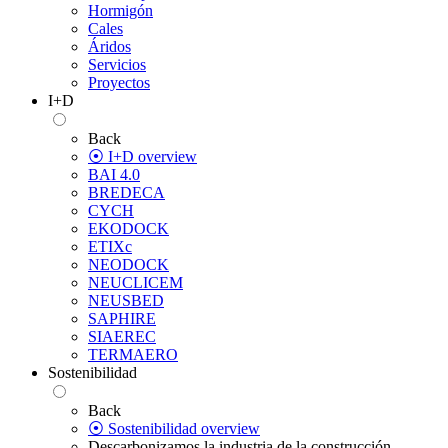
Hormigón
Cales
Áridos
Servicios
Proyectos
I+D
Back
⦿ I+D overview
BAI 4.0
BREDECA
CYCH
EKODOCK
ETIXc
NEODOCK
NEUCLICEM
NEUSBED
SAPHIRE
SIAEREC
TERMAERO
Sostenibilidad
Back
⦿ Sostenibilidad overview
Descarbonizamos la industria de la construcción