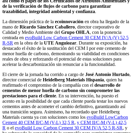
así como el papel de los Certificados de Atributos Ambientales y
de la verificación de flujos de carbono para garantizar
trazabilidad, integridad ambiental y confianza
.
La dimensión práctica de la
ecoinnovación
en obra ha llegado de la
mano de
Ricardo Sánchez Caballero
, director corporativo de
Calidad y Medio Ambiente del
Grupo OHLA
, con la ponencia
centrada en
evoBuild Low Carbon Cement 30 CEM IV/A (V) 52,5
R-SR
en la obra de la
UTE Anguiozar
. Durante su exposición, ha
destacado el éxito de la sustitución del CEM I por este cemento de
menor huella de carbono, demostrando su viabilidad en condiciones
reales de obra y reforzando el potencial de estas soluciones para
acelerar la descarbonización sin renunciar a la funcionalidad.
El cierre de la jornada ha corrido a cargo de
José Antonio Hurtado
,
director comercial de
Heidelberg Materials Hispania
, quien ha
reafirmado el compromiso de la compañía con el
desarrollo de
cementos de menor huella de carbono sin comprometer las
prestaciones para el cliente
. En su intervención, ha puesto el
acento en la posibilidad de que cada cliente pueda testar los nuevos
cementos antes de acometer el cambio definitivo, garantizando así
una transición segura. Asimismo, ha recordado que Heidelberg
Materials cuenta ya con soluciones como los
evoBuild LowCarbon
Cement 40 CEM II/C-M (V-L) 32,5 R
,
y CEM II/C-M (V-L) 42,5
R
o el
evoBuild Low Carbon Cement 30 CEM IV/A 52,5 R-SR
, y