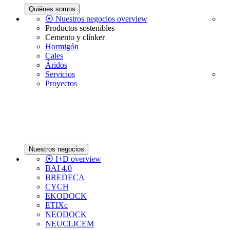
Quiénes somos
⦿ Nuestros negocios overview
Productos sostenibles
Cemento y clínker
Hormigón
Cales
Áridos
Servicios
Proyectos
Nuestros negocios
⦿ I+D overview
BAI 4.0
BREDECA
CYCH
EKODOCK
ETIXc
NEODOCK
NEUCLICEM