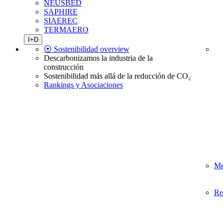
NEUSBED
SAPHIRE
SIAEREC
TERMAERO
I+D
⦿ Sostenibilidad overview
Descarbonizamos la industria de la
construcción
Sostenibilidad más allá de la reducción de CO₂
Rankings y Asociaciones
Me
Re