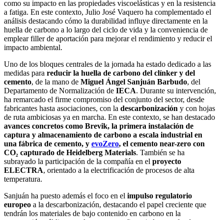
como su impacto en las propiedades viscoelásticas y en la resistencia
a fatiga. En este contexto, Julio José Vaquero ha complementado el
análisis destacando cómo la durabilidad influye directamente en la
huella de carbono a lo largo del ciclo de vida y la conveniencia de
emplear filler de aportación para mejorar el rendimiento y reducir el
impacto ambiental.
Uno de los bloques centrales de la jornada ha estado dedicado a las
medidas para
reducir la huella de carbono del clínker y del
cemento
, de la mano de
Miguel Ángel Sanjuán Barbudo
, del
Departamento de Normalización de
IECA
. Durante su intervención,
ha remarcado el firme compromiso del conjunto del sector, desde
fabricantes hasta asociaciones, con la
descarbonización
y con hojas
de ruta ambiciosas ya en marcha. En este contexto, se han destacado
avances concretos como Brevik, la primera instalación de
captura y almacenamiento de carbono a escala industrial en
una fábrica de cemento, y
evoZero
, el cemento near-zero con
CO₂ capturado de Heidelberg Materials
. También se ha
subrayado la participación de la compañía en el
proyecto
ELECTRA
, orientado a la electrificación de procesos de alta
temperatura.
Sanjuán ha puesto además el foco en el
impulso regulatorio
europeo
a la descarbonización, destacando el papel creciente que
tendrán los materiales de bajo contenido en carbono en la