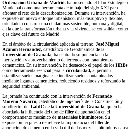
Ordenación Urbana de Madrid
, ha presentado el Plan Estratégico
Municipal como una herramienta de trabajo del siglo XXI para
afrontar el reto de la descarbonización. Durante su intervención, ha
expuesto un nuevo enfoque urbanístico, más disruptivo y flexible,
orientado a construir una ciudad más sostenible, humana y digital,
en la que la transformación urbana y la vivienda se consolidan como
ejes clave del futuro de Madrid.
En el ámbito de la circularidad aplicada al terreno,
José Miguel
Azañón Hernández
, catedrático de Geodinámica de la
Universidad de Granada
, ha centrado su ponencia en la
inertización y aprovechamiento de terrenos con tratamientos
cementicios. En su intervención, ha destacado el papel de los
HRBs
como herramienta esencial para la
circularidad
, al permitir
estabilizar suelos marginales e inertizar suelos contaminados
mediante ligantes cementicios, reduciendo residuos y reforzando la
seguridad ambiental.
La jornada ha continuado con la intervención de
Fernando
Moreno Navarro
, catedrático de Ingeniería de la Construcción y
subdirector del
LabIC
de la
Universidad de Granada
, quien ha
abordado la influencia del tipo de
filler
de aportación en el
comportamiento mecánico de
materiales bituminosos
. Su
exposición ha puesto de relieve la importancia del filler de
aportación de cemento en la vida útil de las mezclas bituminosas, así