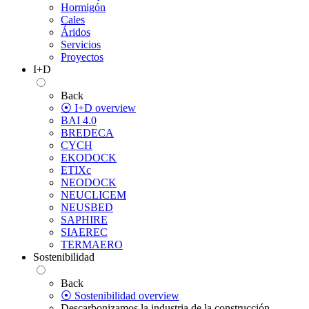
Hormigón
Cales
Áridos
Servicios
Proyectos
I+D
Back
⦿ I+D overview
BAI 4.0
BREDECA
CYCH
EKODOCK
ETIXc
NEODOCK
NEUCLICEM
NEUSBED
SAPHIRE
SIAEREC
TERMAERO
Sostenibilidad
Back
⦿ Sostenibilidad overview
Descarbonizamos la industria de la construcción