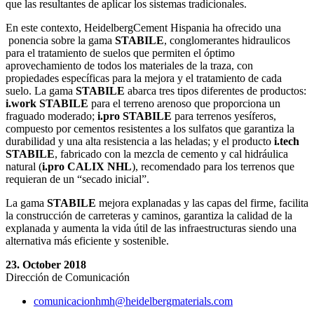
que las resultantes de aplicar los sistemas tradicionales.
En este contexto, HeidelbergCement Hispania ha ofrecido una
ponencia sobre la gama
STABILE
, conglomerantes hidraulicos
para el tratamiento de suelos que permiten el óptimo
aprovechamiento de todos los materiales de la traza, con
propiedades específicas para la mejora y el tratamiento de cada
suelo. La gama
STABILE
abarca tres tipos diferentes de productos:
i.work STABILE
para el terreno arenoso que proporciona un
fraguado moderado;
i.pro STABILE
para terrenos yesíferos,
compuesto por cementos resistentes a los sulfatos que garantiza la
durabilidad y una alta resistencia a las heladas; y el producto
i.tech
STABILE
, fabricado con la mezcla de cemento y cal hidráulica
natural (
i.pro CALIX NHL
), recomendado para los terrenos que
requieran de un “secado inicial”.
La gama
STABILE
mejora explanadas y las capas del firme, facilita
la construcción de carreteras y caminos, garantiza la calidad de la
explanada y aumenta la vida útil de las infraestructuras siendo una
alternativa más eficiente y sostenible.
23. October 2018
Dirección de Comunicación
comunicacionhmh​@heidelbergmaterials.com