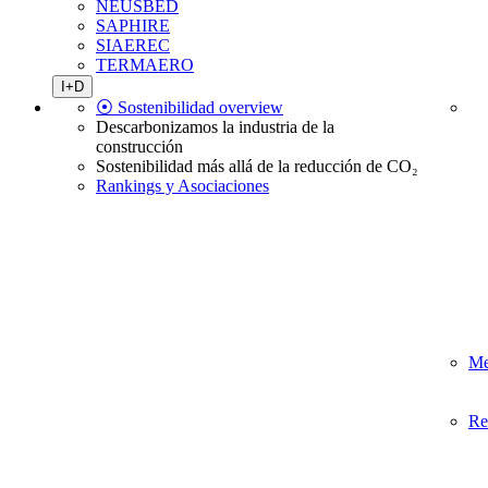
NEUSBED
SAPHIRE
SIAEREC
TERMAERO
I+D
⦿ Sostenibilidad overview
Descarbonizamos la industria de la
construcción
Sostenibilidad más allá de la reducción de CO₂
Rankings y Asociaciones
Me
Re