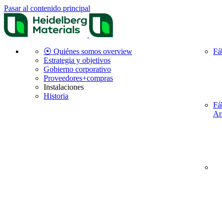
Pasar al contenido principal
⦿ Quiénes somos overview
Fá
Estrategia y objetivos
Gobierno corporativo
Proveedores+compras
Instalaciones
Historia
Fá
Ar