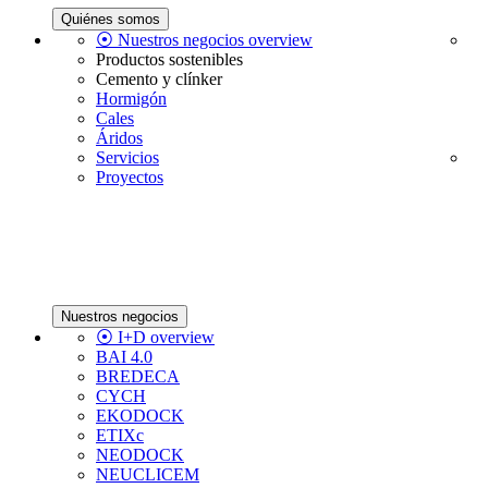
Quiénes somos
⦿ Nuestros negocios overview
Productos sostenibles
Cemento y clínker
Hormigón
Cales
Áridos
Servicios
Proyectos
Nuestros negocios
⦿ I+D overview
BAI 4.0
BREDECA
CYCH
EKODOCK
ETIXc
NEODOCK
NEUCLICEM