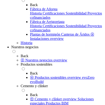
Back
Fábrica de Añorga
Historia
Certificaciones
Sostenibilidad
Proyectos
cofinanciados
Fábrica de Arrigorriaga
Historia
Certificaciones
Sostenibilidad
Proyectos
cofinanciados
Plantas de hormigón
Canteras de Áridos
⦿
Instalaciones overview
Historia
Nuestros negocios
Back
⦿ Nuestros negocios overview
Productos sostenibles
Back
⦿ Productos sostenibles overview
evoZero
evoBuild
Cemento y clínker
Back
⦿ Cemento y clínker overview
Soluciones
especiales
Productos BIM