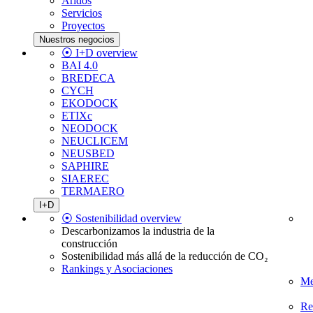
Áridos
Servicios
Proyectos
Nuestros negocios
⦿ I+D overview
BAI 4.0
BREDECA
CYCH
EKODOCK
ETIXc
NEODOCK
NEUCLICEM
NEUSBED
SAPHIRE
SIAEREC
TERMAERO
I+D
⦿ Sostenibilidad overview
Descarbonizamos la industria de la
construcción
Sostenibilidad más allá de la reducción de CO₂
Rankings y Asociaciones
Me
Re