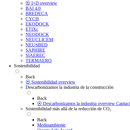
⦿ I+D overview
BAI 4.0
BREDECA
CYCH
EKODOCK
ETIXc
NEODOCK
NEUCLICEM
NEUSBED
SAPHIRE
SIAEREC
TERMAERO
Sostenibilidad
Back
⦿ Sostenibilidad overview
Descarbonizamos la industria de la construcción
Back
⦿ Descarbonizamos la industria overview
Captac
Sostenibilidad más allá de la reducción de CO₂
Back
Medioambiente