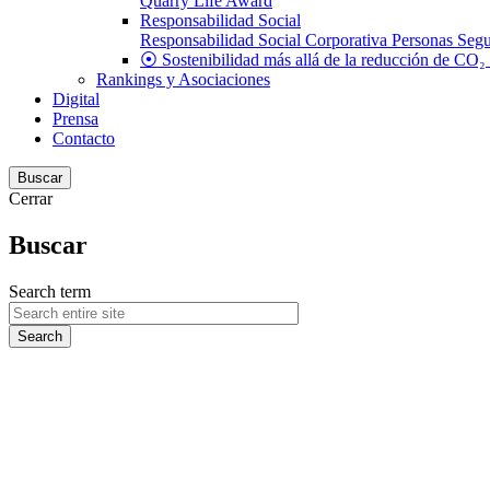
Quarry Life Award
Responsabilidad Social
Responsabilidad Social Corporativa
Personas
Segu
⦿ Sostenibilidad más allá de la reducción de CO₂
Rankings y Asociaciones
Digital
Prensa
Contacto
Buscar
Cerrar
Buscar
Search term