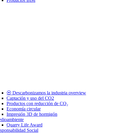
Productos BIM
⦿ Descarbonizamos la industria overview
Captación y uso del CO2
Productos con reducción de CO₂
Economía circular
Impresión 3D de hormigón
dioambiente
Quarry Life Award
sponsabilidad Social