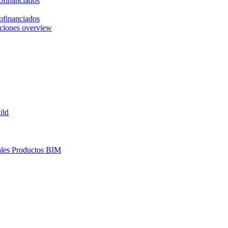
ofinanciados
ofinanciados
ciones overview
ild
les
Productos BIM