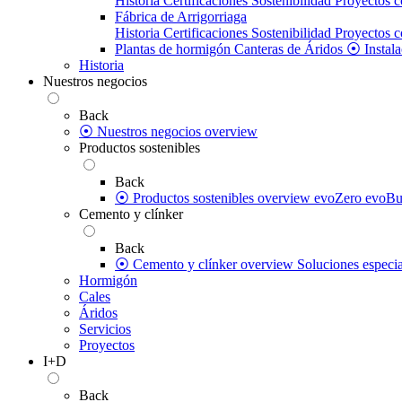
Historia
Certificaciones
Sostenibilidad
Proyectos c
Fábrica de Arrigorriaga
Historia
Certificaciones
Sostenibilidad
Proyectos c
Plantas de hormigón
Canteras de Áridos
⦿ Instala
Historia
Nuestros negocios
Back
⦿ Nuestros negocios overview
Productos sostenibles
Back
⦿ Productos sostenibles overview
evoZero
evoBu
Cemento y clínker
Back
⦿ Cemento y clínker overview
Soluciones especia
Hormigón
Cales
Áridos
Servicios
Proyectos
I+D
Back