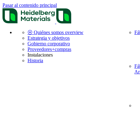
Pasar al contenido principal
⦿ Quiénes somos overview
Fá
Estrategia y objetivos
Gobierno corporativo
Proveedores+compras
Instalaciones
Historia
Fá
Ar