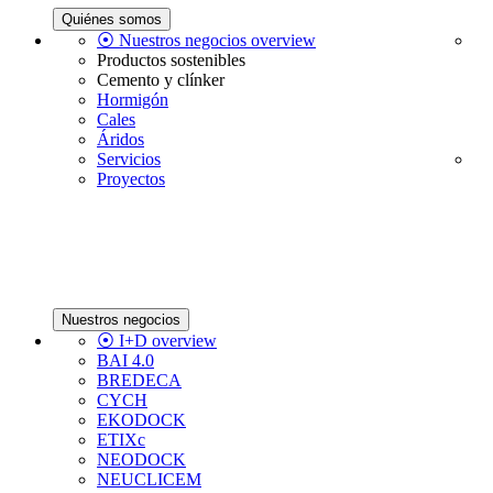
Quiénes somos
⦿ Nuestros negocios overview
Productos sostenibles
Cemento y clínker
Hormigón
Cales
Áridos
Servicios
Proyectos
Nuestros negocios
⦿ I+D overview
BAI 4.0
BREDECA
CYCH
EKODOCK
ETIXc
NEODOCK
NEUCLICEM