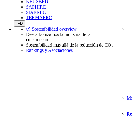
NEUSBED
SAPHIRE
SIAEREC
TERMAERO
I+D
⦿ Sostenibilidad overview
Descarbonizamos la industria de la
construcción
Sostenibilidad más allá de la reducción de CO₂
Rankings y Asociaciones
Me
Re