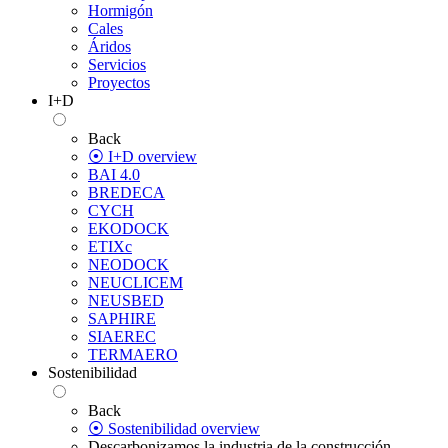
Hormigón
Cales
Áridos
Servicios
Proyectos
I+D
Back
⦿ I+D overview
BAI 4.0
BREDECA
CYCH
EKODOCK
ETIXc
NEODOCK
NEUCLICEM
NEUSBED
SAPHIRE
SIAEREC
TERMAERO
Sostenibilidad
Back
⦿ Sostenibilidad overview
Descarbonizamos la industria de la construcción