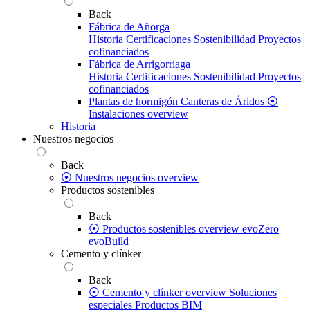
Back
Fábrica de Añorga
Historia
Certificaciones
Sostenibilidad
Proyectos
cofinanciados
Fábrica de Arrigorriaga
Historia
Certificaciones
Sostenibilidad
Proyectos
cofinanciados
Plantas de hormigón
Canteras de Áridos
⦿
Instalaciones overview
Historia
Nuestros negocios
Back
⦿ Nuestros negocios overview
Productos sostenibles
Back
⦿ Productos sostenibles overview
evoZero
evoBuild
Cemento y clínker
Back
⦿ Cemento y clínker overview
Soluciones
especiales
Productos BIM