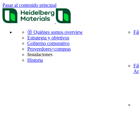
Pasar al contenido principal
⦿ Quiénes somos overview
Fá
Estrategia y objetivos
Gobierno corporativo
Proveedores+compras
Instalaciones
Historia
Fá
Ar