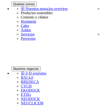
Quiénes somos
⦿ Nuestros negocios overview
Productos sostenibles
Cemento y clínker
Hormigón
Cales
Áridos
Servicios
Proyectos
Nuestros negocios
⦿ I+D overview
BAI 4.0
BREDECA
CYCH
EKODOCK
ETIXc
NEODOCK
NEUCLICEM