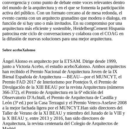
convergencia y como punto de debate entre voces relevantes dentro
del mundo de la arquitectura y en el que se fomenta la participación
activa del público. Con un formato cercano al de mesa redonda, el
evento cuenta con un arquitecto granadino que modera o dialoga, en
función de si hay uno o más invitados. En su compromiso por una
arquitectura más eficiente y sostenible, HeidelbergCement Hispania
patrocina este ciclo de conversaciones y colabora con el COAG en
la difusión de nuevas soluciones para una mejor arquitectura.
Sobre aceboXalonso
Ángel Alonso es arquitecto por la ETSAM. Dirige desde 1999,
junto a Victoria Acebo, el estudio aceboXalonso. Ambos arquitectos
han recibido el Premio Nacional de Arquitectura Joven de la IX
Bienal Española de Arquitectura —BEAU—por el MUNCYT, el
Premio FAD 2017 de Interiorismo por Pontejos 9, el Premio de
Divulgación de la XIII BEAU por la revista Arquitectura (números
366-372), el Premio de Arquitectura en la 6ª edición del
Observatorio D'Achtall, el Premio de Arquitectura de Castilla y
León (3ª ed.) por la Casa Terzagui y el Premio Veteco-Asefave 2008
a la mejor fachada ligera por el MUNCYT.Han sido directores del
Taller de Verano de la XI BEAU y miembro del Jurado de la VIII y
la X BEAU y, entre 2013 y 2016, han sido directores de
Arquitectura, la revista centenaria del Colegio de Arquitectos de
Madrid.