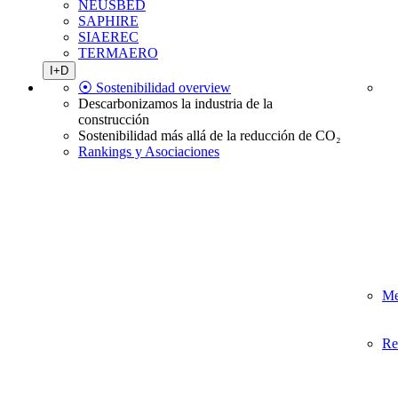
NEUSBED
SAPHIRE
SIAEREC
TERMAERO
I+D
⦿ Sostenibilidad overview
Descarbonizamos la industria de la
construcción
Sostenibilidad más allá de la reducción de CO₂
Rankings y Asociaciones
Me
Re