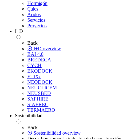
Hormigón
Cales
Áridos
Servicios
Proyectos
I+D
Back
⦿ I+D overview
BAI 4.0
BREDECA
CYCH
EKODOCK
ETIXc
NEODOCK
NEUCLICEM
NEUSBED
SAPHIRE
SIAEREC
TERMAERO
Sostenibilidad
Back
⦿ Sostenibilidad overview
Descarbonizamos la industria de la construcción