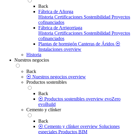
Back
Fábrica de Añorga
Historia
Certificaciones
Sostenibilidad
Proyectos
cofinanciados
Fábrica de Arrigorriaga
Historia
Certificaciones
Sostenibilidad
Proyectos
cofinanciados
Plantas de hormigón
Canteras de Áridos
⦿
Instalaciones overview
Historia
Nuestros negocios
Back
⦿ Nuestros negocios overview
Productos sostenibles
Back
⦿ Productos sostenibles overview
evoZero
evoBuild
Cemento y clínker
Back
⦿ Cemento y clínker overview
Soluciones
especiales
Productos BIM