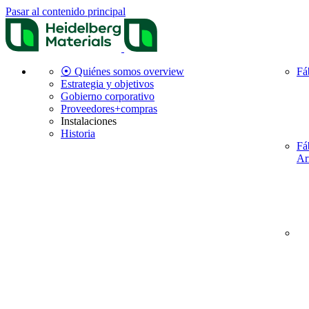
Pasar al contenido principal
⦿ Quiénes somos overview
Fá
Estrategia y objetivos
Gobierno corporativo
Proveedores+compras
Instalaciones
Historia
Fá
Ar