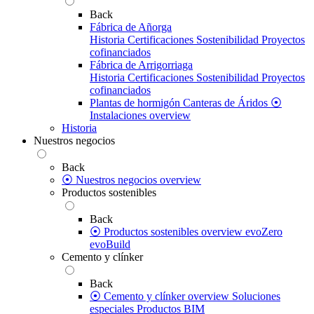
Back
Fábrica de Añorga
Historia
Certificaciones
Sostenibilidad
Proyectos
cofinanciados
Fábrica de Arrigorriaga
Historia
Certificaciones
Sostenibilidad
Proyectos
cofinanciados
Plantas de hormigón
Canteras de Áridos
⦿
Instalaciones overview
Historia
Nuestros negocios
Back
⦿ Nuestros negocios overview
Productos sostenibles
Back
⦿ Productos sostenibles overview
evoZero
evoBuild
Cemento y clínker
Back
⦿ Cemento y clínker overview
Soluciones
especiales
Productos BIM