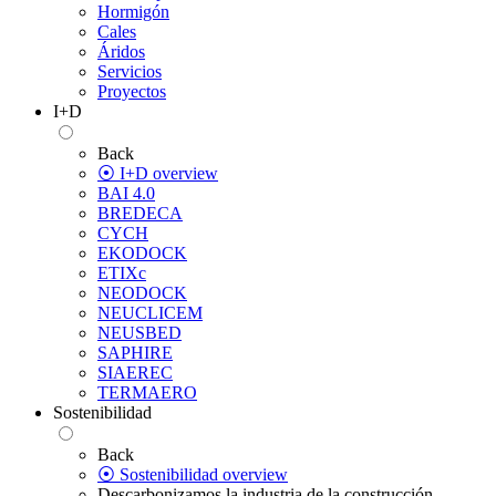
Hormigón
Cales
Áridos
Servicios
Proyectos
I+D
Back
⦿ I+D overview
BAI 4.0
BREDECA
CYCH
EKODOCK
ETIXc
NEODOCK
NEUCLICEM
NEUSBED
SAPHIRE
SIAEREC
TERMAERO
Sostenibilidad
Back
⦿ Sostenibilidad overview
Descarbonizamos la industria de la construcción