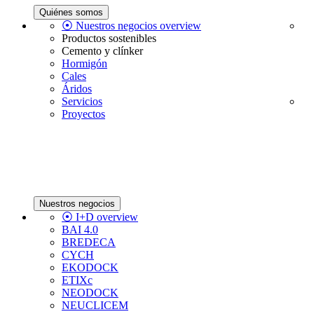
Quiénes somos
⦿ Nuestros negocios overview
Productos sostenibles
Cemento y clínker
Hormigón
Cales
Áridos
Servicios
Proyectos
Nuestros negocios
⦿ I+D overview
BAI 4.0
BREDECA
CYCH
EKODOCK
ETIXc
NEODOCK
NEUCLICEM