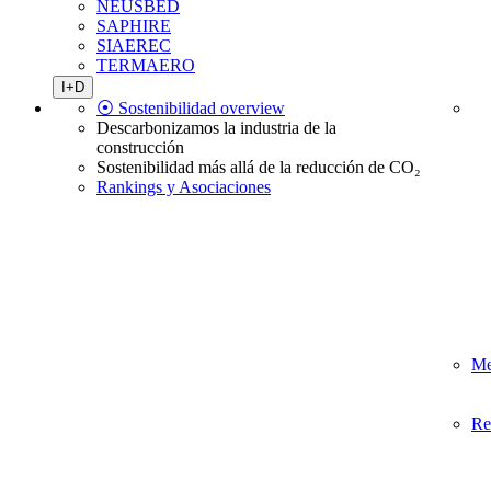
NEUSBED
SAPHIRE
SIAEREC
TERMAERO
I+D
⦿ Sostenibilidad overview
Descarbonizamos la industria de la
construcción
Sostenibilidad más allá de la reducción de CO₂
Rankings y Asociaciones
Me
Re