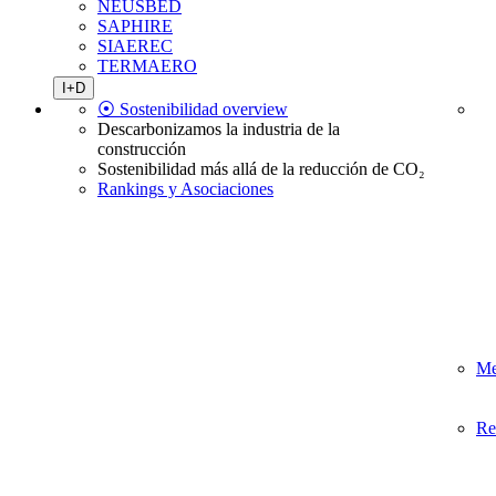
NEUSBED
SAPHIRE
SIAEREC
TERMAERO
I+D
⦿ Sostenibilidad overview
Descarbonizamos la industria de la
construcción
Sostenibilidad más allá de la reducción de CO₂
Rankings y Asociaciones
Me
Re