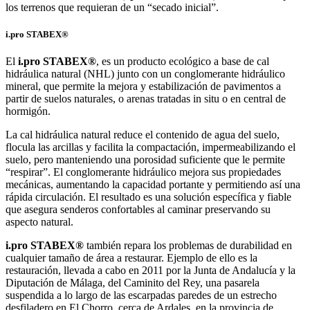
los terrenos que requieran de un “secado inicial”.
i.pro STABEX®
El
i.pro STABEX®
, es un producto ecológico a base de cal
hidráulica natural (NHL) junto con un conglomerante hidráulico
mineral, que permite la mejora y estabilización de pavimentos a
partir de suelos naturales, o arenas tratadas in situ o en central de
hormigón.
La cal hidráulica natural reduce el contenido de agua del suelo,
flocula las arcillas y facilita la compactación, impermeabilizando el
suelo, pero manteniendo una porosidad suficiente que le permite
“respirar”. El conglomerante hidráulico mejora sus propiedades
mecánicas, aumentando la capacidad portante y permitiendo así una
rápida circulación. El resultado es una solución específica y fiable
que asegura senderos confortables al caminar preservando su
aspecto natural.
i.pro STABEX®
también repara los problemas de durabilidad en
cualquier tamaño de área a restaurar. Ejemplo de ello es la
restauración, llevada a cabo en 2011 por la Junta de Andalucía y la
Diputación de Málaga, del Caminito del Rey, una pasarela
suspendida a lo largo de las escarpadas paredes de un estrecho
desfiladero en El Chorro, cerca de Ardales, en la provincia de