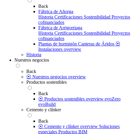
Back
Fábrica de Añorga
Historia
Certificaciones
Sostenibilidad
Proyectos
cofinanciados
Fábrica de Arrigorriaga
Historia
Certificaciones
Sostenibilidad
Proyectos
cofinanciados
Plantas de hormigón
Canteras de Áridos
⦿
Instalaciones overview
Historia
Nuestros negocios
Back
⦿ Nuestros negocios overview
Productos sostenibles
Back
⦿ Productos sostenibles overview
evoZero
evoBuild
Cemento y clínker
Back
⦿ Cemento y clínker overview
Soluciones
especiales
Productos BIM