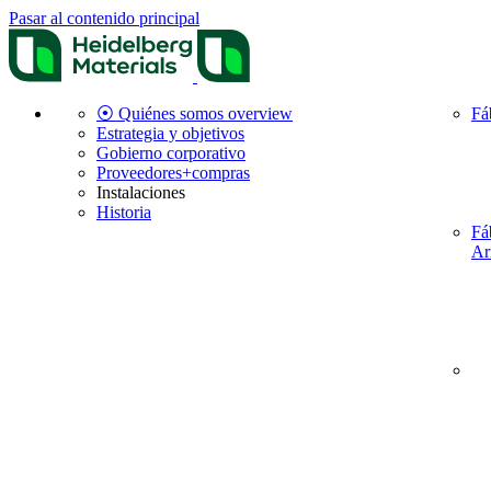
Pasar al contenido principal
⦿ Quiénes somos overview
Fá
Estrategia y objetivos
Gobierno corporativo
Proveedores+compras
Instalaciones
Historia
Fá
Ar