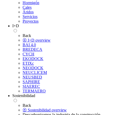
Hormigón
Cales
Áridos
Servicios
Proyectos
I+D
Back
⦿ I+D overview
BAI 4.0
BREDECA
CYCH
EKODOCK
ETIXc
NEODOCK
NEUCLICEM
NEUSBED
SAPHIRE
SIAEREC
TERMAERO
Sostenibilidad
Back
⦿ Sostenibilidad overview
Descarbonizamos la industria de la construcción