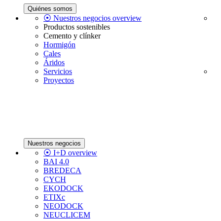
Quiénes somos
⦿ Nuestros negocios overview
Productos sostenibles
Cemento y clínker
Hormigón
Cales
Áridos
Servicios
Proyectos
Nuestros negocios
⦿ I+D overview
BAI 4.0
BREDECA
CYCH
EKODOCK
ETIXc
NEODOCK
NEUCLICEM