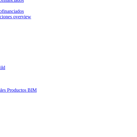
ofinanciados
ofinanciados
ciones overview
ild
les
Productos BIM