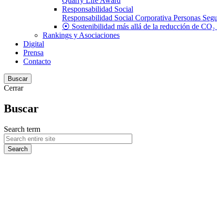
Quarry Life Award
Responsabilidad Social
Responsabilidad Social Corporativa
Personas
Segu
⦿ Sostenibilidad más allá de la reducción de CO₂
Rankings y Asociaciones
Digital
Prensa
Contacto
Buscar
Cerrar
Buscar
Search term