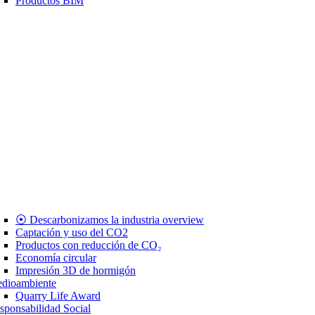
Productos BIM
⦿ Descarbonizamos la industria overview
Captación y uso del CO2
Productos con reducción de CO₂
Economía circular
Impresión 3D de hormigón
dioambiente
Quarry Life Award
sponsabilidad Social