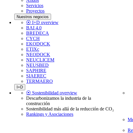
Áridos
Servicios
Proyectos
Nuestros negocios
⦿ I+D overview
BAI 4.0
BREDECA
CYCH
EKODOCK
ETIXc
NEODOCK
NEUCLICEM
NEUSBED
SAPHIRE
SIAEREC
TERMAERO
I+D
⦿ Sostenibilidad overview
Descarbonizamos la industria de la
construcción
Sostenibilidad más allá de la reducción de CO₂
Rankings y Asociaciones
Me
Re