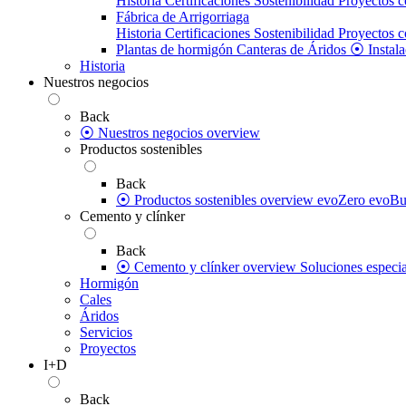
Historia
Certificaciones
Sostenibilidad
Proyectos c
Fábrica de Arrigorriaga
Historia
Certificaciones
Sostenibilidad
Proyectos c
Plantas de hormigón
Canteras de Áridos
⦿ Instala
Historia
Nuestros negocios
Back
⦿ Nuestros negocios overview
Productos sostenibles
Back
⦿ Productos sostenibles overview
evoZero
evoBu
Cemento y clínker
Back
⦿ Cemento y clínker overview
Soluciones especia
Hormigón
Cales
Áridos
Servicios
Proyectos
I+D
Back