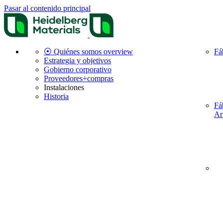
Pasar al contenido principal
⦿ Quiénes somos overview
Fá
Estrategia y objetivos
Gobierno corporativo
Proveedores+compras
Instalaciones
Historia
Fá
Ar