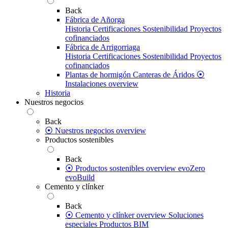
Back
Fábrica de Añorga
Historia
Certificaciones
Sostenibilidad
Proyectos
cofinanciados
Fábrica de Arrigorriaga
Historia
Certificaciones
Sostenibilidad
Proyectos
cofinanciados
Plantas de hormigón
Canteras de Áridos
⦿
Instalaciones overview
Historia
Nuestros negocios
Back
⦿ Nuestros negocios overview
Productos sostenibles
Back
⦿ Productos sostenibles overview
evoZero
evoBuild
Cemento y clínker
Back
⦿ Cemento y clínker overview
Soluciones
especiales
Productos BIM