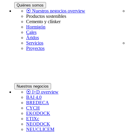
Quiénes somos
⦿ Nuestros negocios overview
Productos sostenibles
Cemento y clínker
Hormigón
Cales
Áridos
Servicios
Proyectos
Nuestros negocios
⦿ I+D overview
BAI 4.0
BREDECA
CYCH
EKODOCK
ETIXc
NEODOCK
NEUCLICEM