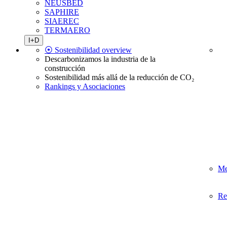
NEUSBED
SAPHIRE
SIAEREC
TERMAERO
I+D
⦿ Sostenibilidad overview
Descarbonizamos la industria de la
construcción
Sostenibilidad más allá de la reducción de CO₂
Rankings y Asociaciones
Me
Re