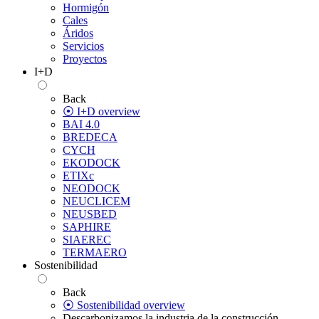
Hormigón
Cales
Áridos
Servicios
Proyectos
I+D
Back
⦿ I+D overview
BAI 4.0
BREDECA
CYCH
EKODOCK
ETIXc
NEODOCK
NEUCLICEM
NEUSBED
SAPHIRE
SIAEREC
TERMAERO
Sostenibilidad
Back
⦿ Sostenibilidad overview
Descarbonizamos la industria de la construcción