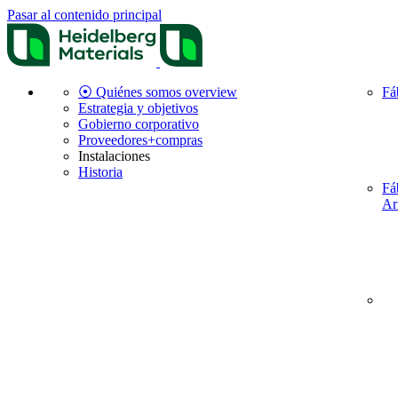
Pasar al contenido principal
⦿ Quiénes somos overview
Fá
Estrategia y objetivos
Gobierno corporativo
Proveedores+compras
Instalaciones
Historia
Fá
Ar