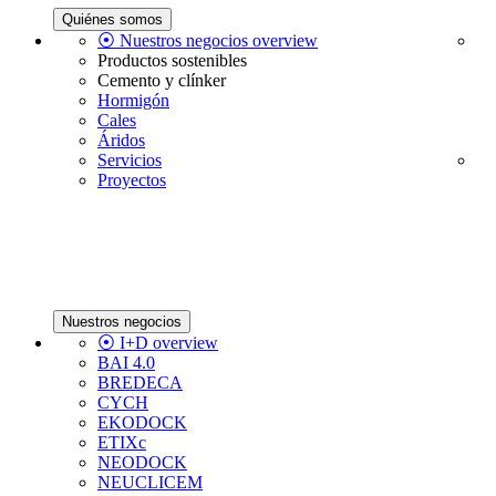
Quiénes somos
⦿ Nuestros negocios overview
Productos sostenibles
Cemento y clínker
Hormigón
Cales
Áridos
Servicios
Proyectos
Nuestros negocios
⦿ I+D overview
BAI 4.0
BREDECA
CYCH
EKODOCK
ETIXc
NEODOCK
NEUCLICEM