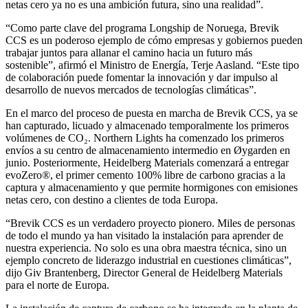
netas cero ya no es una ambición futura, sino una realidad”.
“Como parte clave del programa Longship de Noruega, Brevik
CCS es un poderoso ejemplo de cómo empresas y gobiernos pueden
trabajar juntos para allanar el camino hacia un futuro más
sostenible”, afirmó el Ministro de Energía, Terje Aasland. “Este tipo
de colaboración puede fomentar la innovación y dar impulso al
desarrollo de nuevos mercados de tecnologías climáticas”.
En el marco del proceso de puesta en marcha de Brevik CCS, ya se
han capturado, licuado y almacenado temporalmente los primeros
volúmenes de CO₂. Northern Lights ha comenzado los primeros
envíos a su centro de almacenamiento intermedio en Øygarden en
junio. Posteriormente, Heidelberg Materials comenzará a entregar
evoZero®, el primer cemento 100% libre de carbono gracias a la
captura y almacenamiento y que permite hormigones con emisiones
netas cero, con destino a clientes de toda Europa.
“Brevik CCS es un verdadero proyecto pionero. Miles de personas
de todo el mundo ya han visitado la instalación para aprender de
nuestra experiencia. No solo es una obra maestra técnica, sino un
ejemplo concreto de liderazgo industrial en cuestiones climáticas”,
dijo Giv Brantenberg, Director General de Heidelberg Materials
para el norte de Europa.