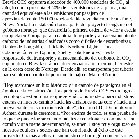
Brevik CCS capturará alrededor de 400.000 toneladas de CO₂ al
año, lo que representa el 50% de las emisiones de la planta, una
cantidad equivalente a las emisiones por pasajero de
aproximadamente 150.000 vuelos de ida y vuelta entre Frankfurt y
Nueva York. La instalación forma parte del proyecto Longship del
gobierno noruego, que desarrolla la primera cadena de valor a escala
completa en Europa para la captura, transporte y almacenamiento de
carbono de industrias clasificadas como difíciles de descarbonizar.
Dentro de Longship, la iniciativa Northern Lights —una
colaboración entre Equinor, Shell y TotalEnergies— es la
responsable del transporte y almacenamiento del carbono. El CO₂
capturado en Brevik será licuado y enviado a una terminal terrestre
en la costa oeste de Noruega. Desde allí, se transportará por tubería
para su almacenamiento permanente bajo el Mar del Norte.
“Hoy marcamos un hito histórico y un cambio de paradigma en el
ámbito de la construcción. La apertura de Brevik CCS es un logro
tecnológico extraordinario que servirá como modelo para industrias
enteras en nuestro camino hacia las emisiones netas cero y hacia una
nueva era de construcción sostenible”, declaró el Dr. Dominik von
Achten durante la ceremonia. “Por encima de todo, es una prueba de
lo que se puede lograr cuando mentes excepcionales, con una visión
común y una fuerte determinación, se unen. Estoy muy orgulloso de
nuestros equipos y socios que han contribuido al éxito de este
proyecto. Gracias a ellos, el suministro de hormigón con emisiones