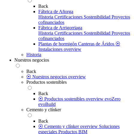
Back
Fábrica de Añorga
Historia
Certificaciones
Sostenibilidad
Proyectos
cofinanciados
Fábrica de Arrigorriaga
Historia
Certificaciones
Sostenibilidad
Proyectos
cofinanciados
Plantas de hormigón
Canteras de Áridos
⦿
Instalaciones overview
Historia
Nuestros negocios
Back
⦿ Nuestros negocios overview
Productos sostenibles
Back
⦿ Productos sostenibles overview
evoZero
evoBuild
Cemento y clínker
Back
⦿ Cemento y clínker overview
Soluciones
especiales
Productos BIM