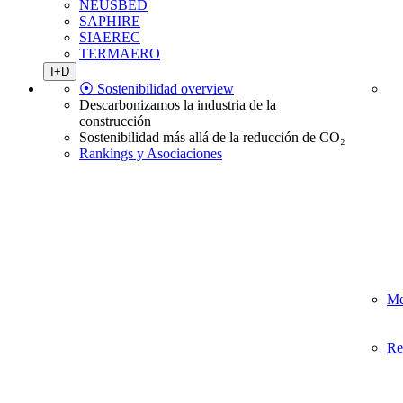
NEUSBED
SAPHIRE
SIAEREC
TERMAERO
I+D
⦿ Sostenibilidad overview
Descarbonizamos la industria de la
construcción
Sostenibilidad más allá de la reducción de CO₂
Rankings y Asociaciones
Me
Re