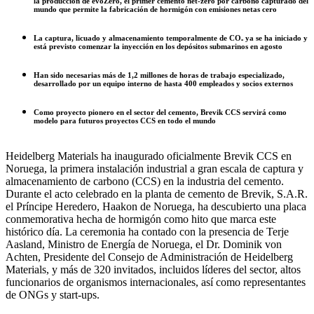
la producción de evoZero, el primer cemento net-zero por carbono capturado del
mundo que permite la fabricación de hormigón con emisiones netas cero
La captura, licuado y almacenamiento temporalmente de CO₂ ya se ha iniciado y
está previsto comenzar la inyección en los depósitos submarinos en agosto
Han sido necesarias más de 1,2 millones de horas de trabajo especializado,
desarrollado por un equipo interno de hasta 400 empleados y socios externos
Como proyecto pionero en el sector del cemento, Brevik CCS servirá como
modelo para futuros proyectos CCS en todo el mundo
Heidelberg Materials ha inaugurado oficialmente Brevik CCS en
Noruega, la primera instalación industrial a gran escala de captura y
almacenamiento de carbono (CCS) en la industria del cemento.
Durante el acto celebrado en la planta de cemento de Brevik, S.A.R.
el Príncipe Heredero, Haakon de Noruega, ha descubierto una placa
conmemorativa hecha de hormigón como hito que marca este
histórico día. La ceremonia ha contado con la presencia de Terje
Aasland, Ministro de Energía de Noruega, el Dr. Dominik von
Achten, Presidente del Consejo de Administración de Heidelberg
Materials, y más de 320 invitados, incluidos líderes del sector, altos
funcionarios de organismos internacionales, así como representantes
de ONGs y start-ups.