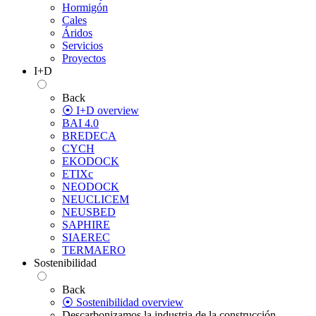
Hormigón
Cales
Áridos
Servicios
Proyectos
I+D
Back
⦿ I+D overview
BAI 4.0
BREDECA
CYCH
EKODOCK
ETIXc
NEODOCK
NEUCLICEM
NEUSBED
SAPHIRE
SIAEREC
TERMAERO
Sostenibilidad
Back
⦿ Sostenibilidad overview
Descarbonizamos la industria de la construcción