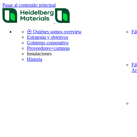
Pasar al contenido principal
⦿ Quiénes somos overview
Fá
Estrategia y objetivos
Gobierno corporativo
Proveedores+compras
Instalaciones
Historia
Fá
Ar