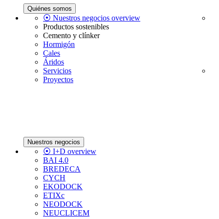
Quiénes somos
⦿ Nuestros negocios overview
Productos sostenibles
Cemento y clínker
Hormigón
Cales
Áridos
Servicios
Proyectos
Nuestros negocios
⦿ I+D overview
BAI 4.0
BREDECA
CYCH
EKODOCK
ETIXc
NEODOCK
NEUCLICEM