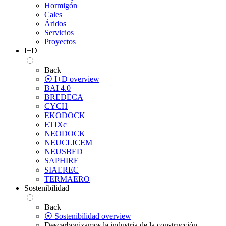
Hormigón
Cales
Áridos
Servicios
Proyectos
I+D
Back
⦿ I+D overview
BAI 4.0
BREDECA
CYCH
EKODOCK
ETIXc
NEODOCK
NEUCLICEM
NEUSBED
SAPHIRE
SIAEREC
TERMAERO
Sostenibilidad
Back
⦿ Sostenibilidad overview
Descarbonizamos la industria de la construcción