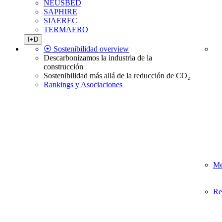
NEUSBED
SAPHIRE
SIAEREC
TERMAERO
I+D
⦿ Sostenibilidad overview
Descarbonizamos la industria de la
construcción
Sostenibilidad más allá de la reducción de CO₂
Rankings y Asociaciones
Me
Re