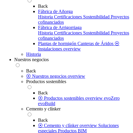
Back
Fábrica de Añorga
Historia
Certificaciones
Sostenibilidad
Proyectos
cofinanciados
Fábrica de Arrigorriaga
Historia
Certificaciones
Sostenibilidad
Proyectos
cofinanciados
Plantas de hormigón
Canteras de Áridos
⦿
Instalaciones overview
Historia
Nuestros negocios
Back
⦿ Nuestros negocios overview
Productos sostenibles
Back
⦿ Productos sostenibles overview
evoZero
evoBuild
Cemento y clínker
Back
⦿ Cemento y clínker overview
Soluciones
especiales
Productos BIM