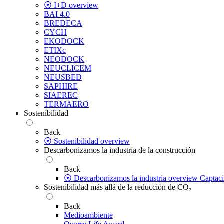
⦿ I+D overview
BAI 4.0
BREDECA
CYCH
EKODOCK
ETIXc
NEODOCK
NEUCLICEM
NEUSBED
SAPHIRE
SIAEREC
TERMAERO
Sostenibilidad
Back
⦿ Sostenibilidad overview
Descarbonizamos la industria de la construcción
Back
⦿ Descarbonizamos la industria overview
Captac
Sostenibilidad más allá de la reducción de CO₂
Back
Medioambiente