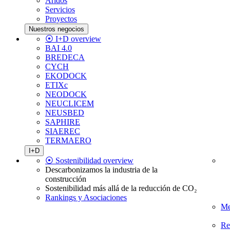
Áridos
Servicios
Proyectos
Nuestros negocios
⦿ I+D overview
BAI 4.0
BREDECA
CYCH
EKODOCK
ETIXc
NEODOCK
NEUCLICEM
NEUSBED
SAPHIRE
SIAEREC
TERMAERO
I+D
⦿ Sostenibilidad overview
Descarbonizamos la industria de la
construcción
Sostenibilidad más allá de la reducción de CO₂
Rankings y Asociaciones
Me
Re