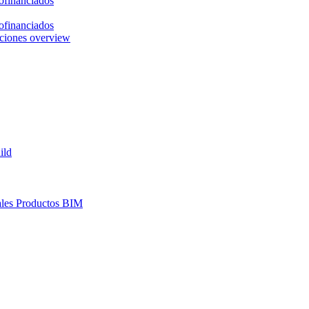
ofinanciados
ofinanciados
ciones overview
ild
les
Productos BIM