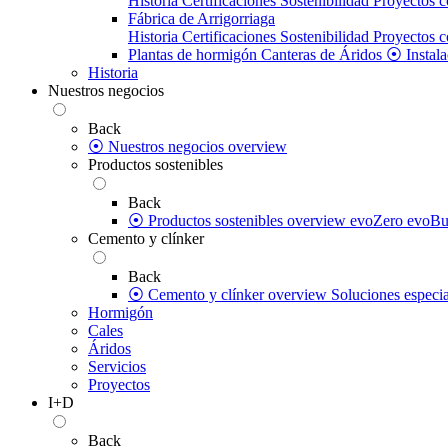
Historia
Certificaciones
Sostenibilidad
Proyectos c
Fábrica de Arrigorriaga
Historia
Certificaciones
Sostenibilidad
Proyectos c
Plantas de hormigón
Canteras de Áridos
⦿ Instala
Historia
Nuestros negocios
Back
⦿ Nuestros negocios overview
Productos sostenibles
Back
⦿ Productos sostenibles overview
evoZero
evoBu
Cemento y clínker
Back
⦿ Cemento y clínker overview
Soluciones especia
Hormigón
Cales
Áridos
Servicios
Proyectos
I+D
Back