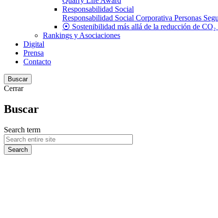
Quarry Life Award
Responsabilidad Social
Responsabilidad Social Corporativa
Personas
Segu
⦿ Sostenibilidad más allá de la reducción de CO₂
Rankings y Asociaciones
Digital
Prensa
Contacto
Buscar
Cerrar
Buscar
Search term