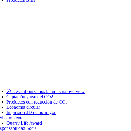
Productos BIM
⦿ Descarbonizamos la industria overview
Captación y uso del CO2
Productos con reducción de CO₂
Economía circular
Impresión 3D de hormigón
dioambiente
Quarry Life Award
sponsabilidad Social