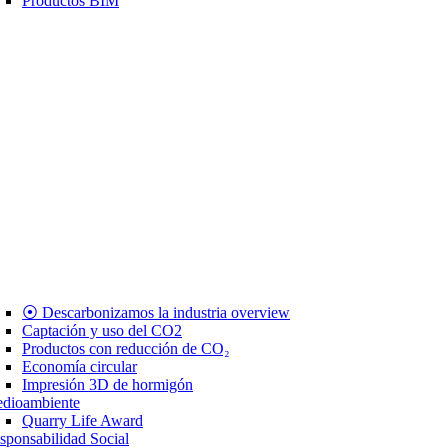
Productos BIM
⦿ Descarbonizamos la industria overview
Captación y uso del CO2
Productos con reducción de CO₂
Economía circular
Impresión 3D de hormigón
dioambiente
Quarry Life Award
sponsabilidad Social