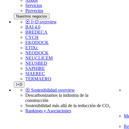
Áridos
Servicios
Proyectos
Nuestros negocios
⦿ I+D overview
BAI 4.0
BREDECA
CYCH
EKODOCK
ETIXc
NEODOCK
NEUCLICEM
NEUSBED
SAPHIRE
SIAEREC
TERMAERO
I+D
⦿ Sostenibilidad overview
Descarbonizamos la industria de la
construcción
Sostenibilidad más allá de la reducción de CO₂
Rankings y Asociaciones
Me
Re