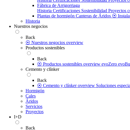
Historia
Certificaciones
Sostenibilidad
Proyectos c
Fábrica de Arrigorriaga
Historia
Certificaciones
Sostenibilidad
Proyectos c
Plantas de hormigón
Canteras de Áridos
⦿ Instala
Historia
Nuestros negocios
Back
⦿ Nuestros negocios overview
Productos sostenibles
Back
⦿ Productos sostenibles overview
evoZero
evoBu
Cemento y clínker
Back
⦿ Cemento y clínker overview
Soluciones especia
Hormigón
Cales
Áridos
Servicios
Proyectos
I+D
Back