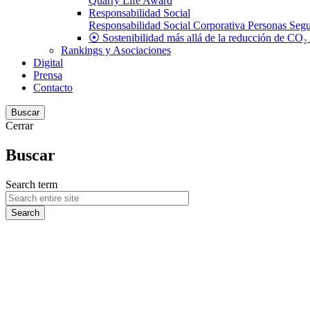
Quarry Life Award
Responsabilidad Social
Responsabilidad Social Corporativa
Personas
Segu
⦿ Sostenibilidad más allá de la reducción de CO₂
Rankings y Asociaciones
Digital
Prensa
Contacto
Buscar
Cerrar
Buscar
Search term