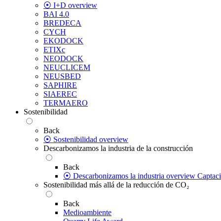
⦿ I+D overview
BAI 4.0
BREDECA
CYCH
EKODOCK
ETIXc
NEODOCK
NEUCLICEM
NEUSBED
SAPHIRE
SIAEREC
TERMAERO
Sostenibilidad
Back
⦿ Sostenibilidad overview
Descarbonizamos la industria de la construcción
Back
⦿ Descarbonizamos la industria overview
Captac
Sostenibilidad más allá de la reducción de CO₂
Back
Medioambiente