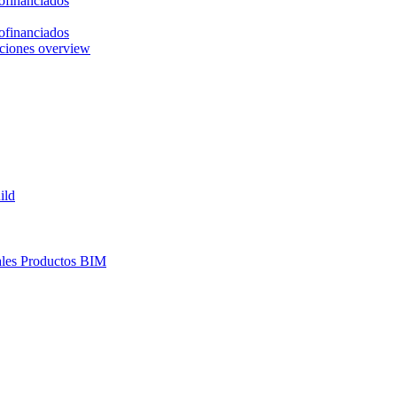
ofinanciados
ofinanciados
ciones overview
ild
les
Productos BIM