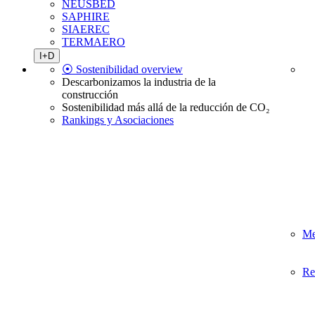
NEUSBED
SAPHIRE
SIAEREC
TERMAERO
I+D
⦿ Sostenibilidad overview
Descarbonizamos la industria de la
construcción
Sostenibilidad más allá de la reducción de CO₂
Rankings y Asociaciones
Me
Re