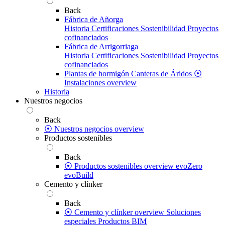
Back
Fábrica de Añorga
Historia
Certificaciones
Sostenibilidad
Proyectos
cofinanciados
Fábrica de Arrigorriaga
Historia
Certificaciones
Sostenibilidad
Proyectos
cofinanciados
Plantas de hormigón
Canteras de Áridos
⦿
Instalaciones overview
Historia
Nuestros negocios
Back
⦿ Nuestros negocios overview
Productos sostenibles
Back
⦿ Productos sostenibles overview
evoZero
evoBuild
Cemento y clínker
Back
⦿ Cemento y clínker overview
Soluciones
especiales
Productos BIM