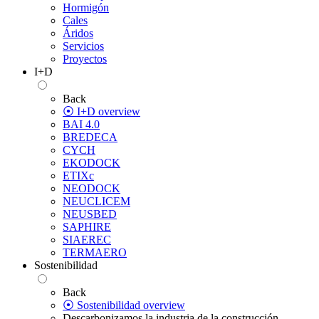
Hormigón
Cales
Áridos
Servicios
Proyectos
I+D
Back
⦿ I+D overview
BAI 4.0
BREDECA
CYCH
EKODOCK
ETIXc
NEODOCK
NEUCLICEM
NEUSBED
SAPHIRE
SIAEREC
TERMAERO
Sostenibilidad
Back
⦿ Sostenibilidad overview
Descarbonizamos la industria de la construcción