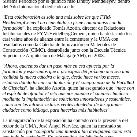
Sistema Periódico por el químico ruso Dmitry Mendeleyev, dentro
del Año Internacional dedicado a ello.
“
Esta colaboración es sólo una más sobre las que FYM-
HeidelbergCement ha cimentado su firme compromiso con la
formación
”, ha explicado Tomás Azorín, director de Relaciones
Institucionales de FYM-HeidelbergCement, quien ha destacado los
casi veinte años de alianza entre la cementera y la UMA con
resultados como la Cátedra de Innovación en Materiales de
Construcción (CIMC), desarollada junto con la Escuela Técnica
Superior de Arquitectura de Málaga (eAM), en 2008.
“
Ahora, queremos dar un paso más en esa apuesta por la
formación y esperamos que a principios del próximo año sea una
realidad la nueva cátedra a la que, desde hace varios meses,
estamos dando forma con la ilusión y el compromiso de la Facultad
de Ciencias
”, ha añadido Azorín, quien ha asegurado que “
nace con
el espíritu de afrontar el reto que nos plantea el cambio climático
mediante la implantación de soluciones innovadoras y sostenibles,
como son las infraestructuras verdes alrededor de las grandes
ciudades como Málaga, para hacerlas más habitables
”.
La inauguración de la exposición ha contado con la presencia del
rector de la UMA, José Ángel Narváez, quien ha mostrado su
satisfacción por “
compartir una muestra tan divulgativa como esta
con toda la sociedad”. En este sentido, ha felicitado a sus