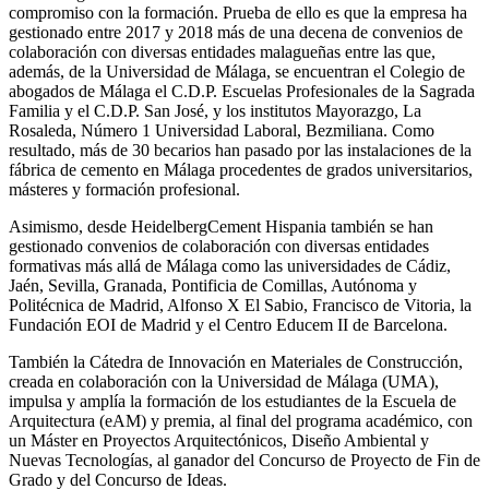
compromiso con la formación. Prueba de ello es que la empresa ha
gestionado entre 2017 y 2018 más de una decena de convenios de
colaboración con diversas entidades malagueñas entre las que,
además, de la Universidad de Málaga, se encuentran el Colegio de
abogados de Málaga el C.D.P. Escuelas Profesionales de la Sagrada
Familia y el C.D.P. San José, y los institutos Mayorazgo, La
Rosaleda, Número 1 Universidad Laboral, Bezmiliana. Como
resultado, más de 30 becarios han pasado por las instalaciones de la
fábrica de cemento en Málaga procedentes de grados universitarios,
másteres y formación profesional.
Asimismo, desde HeidelbergCement Hispania también se han
gestionado convenios de colaboración con diversas entidades
formativas más allá de Málaga como las universidades de Cádiz,
Jaén, Sevilla, Granada, Pontificia de Comillas, Autónoma y
Politécnica de Madrid, Alfonso X El Sabio, Francisco de Vitoria, la
Fundación EOI de Madrid y el Centro Educem II de Barcelona.
También la Cátedra de Innovación en Materiales de Construcción,
creada en colaboración con la Universidad de Málaga (UMA),
impulsa y amplía la formación de los estudiantes de la Escuela de
Arquitectura (eAM) y premia, al final del programa académico, con
un Máster en Proyectos Arquitectónicos, Diseño Ambiental y
Nuevas Tecnologías, al ganador del Concurso de Proyecto de Fin de
Grado y del Concurso de Ideas.