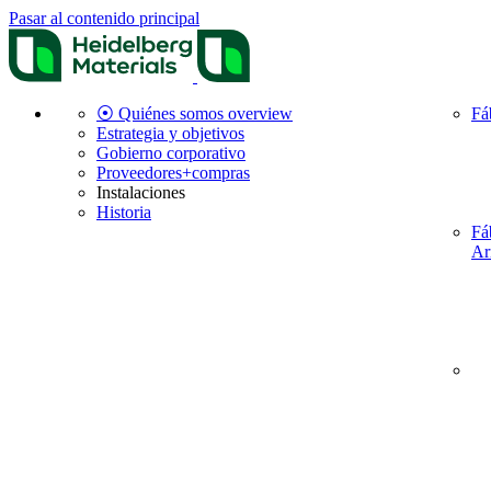
Pasar al contenido principal
⦿ Quiénes somos overview
Fá
Estrategia y objetivos
Gobierno corporativo
Proveedores+compras
Instalaciones
Historia
Fá
Ar