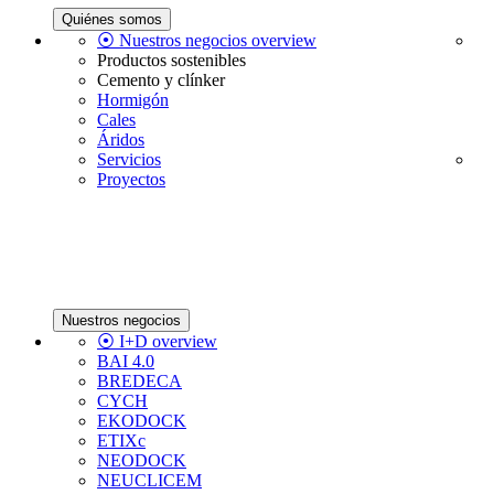
Quiénes somos
⦿ Nuestros negocios overview
Productos sostenibles
Cemento y clínker
Hormigón
Cales
Áridos
Servicios
Proyectos
Nuestros negocios
⦿ I+D overview
BAI 4.0
BREDECA
CYCH
EKODOCK
ETIXc
NEODOCK
NEUCLICEM