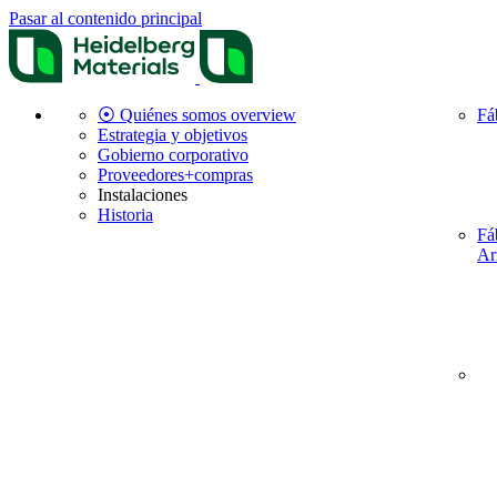
Pasar al contenido principal
⦿ Quiénes somos overview
Fá
Estrategia y objetivos
Gobierno corporativo
Proveedores+compras
Instalaciones
Historia
Fá
Ar