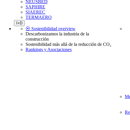
NEUSBED
SAPHIRE
SIAEREC
TERMAERO
I+D
⦿ Sostenibilidad overview
Descarbonizamos la industria de la
construcción
Sostenibilidad más allá de la reducción de CO₂
Rankings y Asociaciones
Me
Re