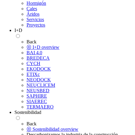
Hormigón
Cales
Áridos
Servicios
Proyectos
I+D
Back
⦿ I+D overview
BAI 4.0
BREDECA
CYCH
EKODOCK
ETIXc
NEODOCK
NEUCLICEM
NEUSBED
SAPHIRE
SIAEREC
TERMAERO
Sostenibilidad
Back
⦿ Sostenibilidad overview
Descarbonizamos la industria de la construcción