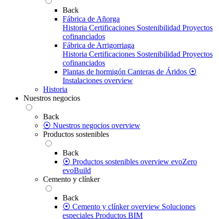
Back
Fábrica de Añorga
Historia
Certificaciones
Sostenibilidad
Proyectos
cofinanciados
Fábrica de Arrigorriaga
Historia
Certificaciones
Sostenibilidad
Proyectos
cofinanciados
Plantas de hormigón
Canteras de Áridos
⦿
Instalaciones overview
Historia
Nuestros negocios
Back
⦿ Nuestros negocios overview
Productos sostenibles
Back
⦿ Productos sostenibles overview
evoZero
evoBuild
Cemento y clínker
Back
⦿ Cemento y clínker overview
Soluciones
especiales
Productos BIM