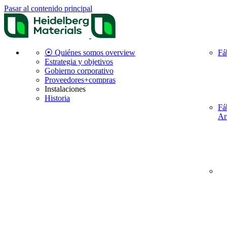
Pasar al contenido principal
⦿ Quiénes somos overview
Fá
Estrategia y objetivos
Gobierno corporativo
Proveedores+compras
Instalaciones
Historia
Fá
Ar