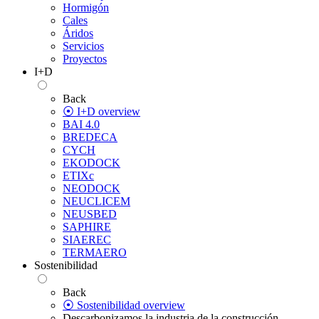
Hormigón
Cales
Áridos
Servicios
Proyectos
I+D
Back
⦿ I+D overview
BAI 4.0
BREDECA
CYCH
EKODOCK
ETIXc
NEODOCK
NEUCLICEM
NEUSBED
SAPHIRE
SIAEREC
TERMAERO
Sostenibilidad
Back
⦿ Sostenibilidad overview
Descarbonizamos la industria de la construcción