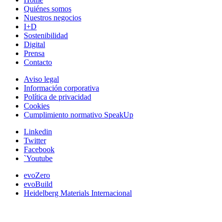
Quiénes somos
Nuestros negocios
I+D
Sostenibilidad
Digital
Prensa
Contacto
Aviso legal
Información corporativa
Política de privacidad
Cookies
Cumplimiento normativo SpeakUp
Linkedin
Twitter
Facebook
`Youtube
evoZero
evoBuild
Heidelberg Materials Internacional