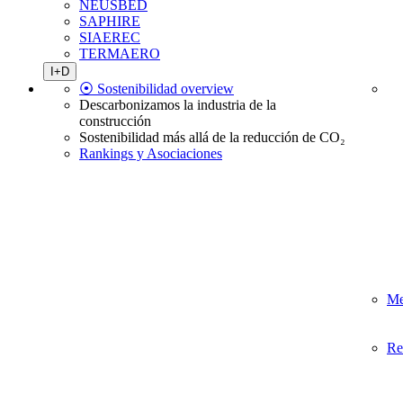
NEUSBED
SAPHIRE
SIAEREC
TERMAERO
I+D
⦿ Sostenibilidad overview
Descarbonizamos la industria de la
construcción
Sostenibilidad más allá de la reducción de CO₂
Rankings y Asociaciones
Me
Re