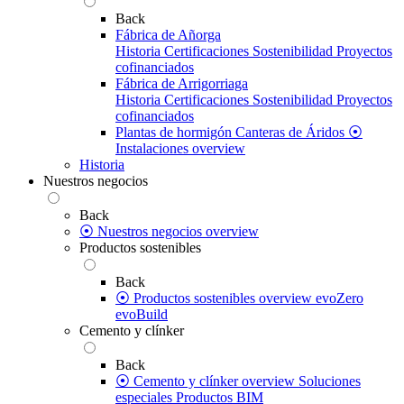
Back
Fábrica de Añorga
Historia
Certificaciones
Sostenibilidad
Proyectos
cofinanciados
Fábrica de Arrigorriaga
Historia
Certificaciones
Sostenibilidad
Proyectos
cofinanciados
Plantas de hormigón
Canteras de Áridos
⦿
Instalaciones overview
Historia
Nuestros negocios
Back
⦿ Nuestros negocios overview
Productos sostenibles
Back
⦿ Productos sostenibles overview
evoZero
evoBuild
Cemento y clínker
Back
⦿ Cemento y clínker overview
Soluciones
especiales
Productos BIM