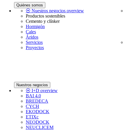
Quiénes somos
⦿ Nuestros negocios overview
Productos sostenibles
Cemento y clínker
Hormigón
Cales
Áridos
Servicios
Proyectos
Nuestros negocios
⦿ I+D overview
BAI 4.0
BREDECA
CYCH
EKODOCK
ETIXc
NEODOCK
NEUCLICEM