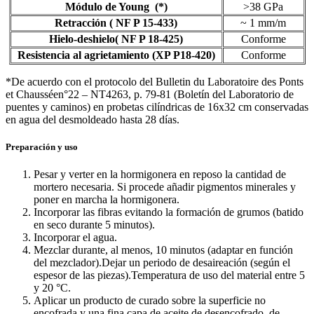
Módulo de Young (*)
>38 GPa
Retracción ( NF P 15-433)
~ 1 mm/m
Hielo-deshielo( NF P 18-425)
Conforme
Resistencia al agrietamiento (XP P18-420)
Conforme
*De acuerdo con el protocolo del Bulletin du Laboratoire des Ponts
et Chausséen°22 – NT4263, p. 79-81 (Boletín del Laboratorio de
puentes y caminos) en probetas cilíndricas de 16x32 cm conservadas
en agua del desmoldeado hasta 28 días.
Preparación y uso
Pesar y verter en la hormigonera en reposo la cantidad de
mortero necesaria. Si procede añadir pigmentos minerales y
poner en marcha la hormigonera.
Incorporar las fibras evitando la formación de grumos (batido
en seco durante 5 minutos).
Incorporar el agua.
Mezclar durante, al menos, 10 minutos (adaptar en función
del mezclador).Dejar un periodo de desaireación (según el
espesor de las piezas).Temperatura de uso del material entre 5
y 20 °C.
Aplicar un producto de curado sobre la superficie no
encofrada y una fina capa de aceite de desencofrado, de