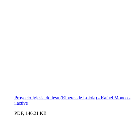
Proyecto Iglesia de Iesu (Riberas de Loiola) - Rafael Moneo -
i.active
PDF, 146.21 KB