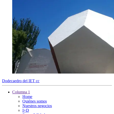
Dodecaedro del IET cc
Columna 1
Home
Quiénes somos
Nuestros negocios
I+D