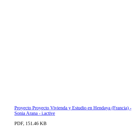
Proyecto Proyecto Vivienda y Estudio en Hendaya (Francia) -
Sonia Arana - i.active
PDF, 151.46 KB