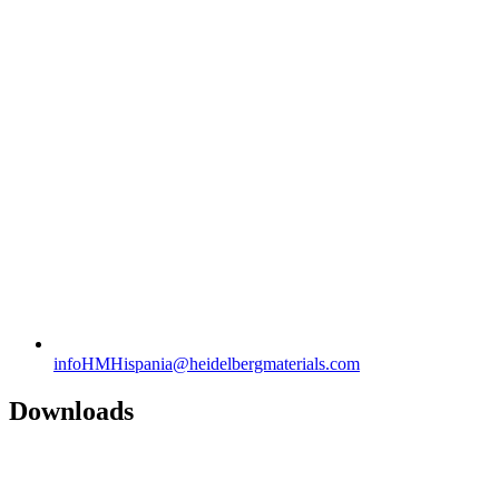
infoHMHispania​@heidelbergmaterials.com
Downloads