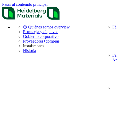
Pasar al contenido principal
⦿ Quiénes somos overview
Fá
Estrategia y objetivos
Gobierno corporativo
Proveedores+compras
Instalaciones
Historia
Fá
Ar