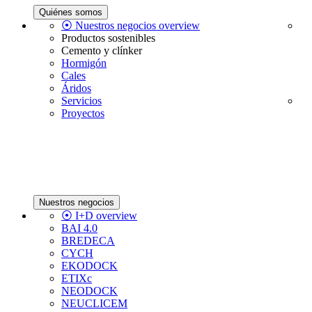
Quiénes somos
⦿ Nuestros negocios overview
Productos sostenibles
Cemento y clínker
Hormigón
Cales
Áridos
Servicios
Proyectos
Nuestros negocios
⦿ I+D overview
BAI 4.0
BREDECA
CYCH
EKODOCK
ETIXc
NEODOCK
NEUCLICEM