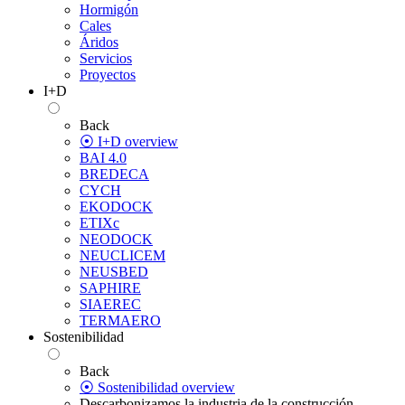
Hormigón
Cales
Áridos
Servicios
Proyectos
I+D
Back
⦿ I+D overview
BAI 4.0
BREDECA
CYCH
EKODOCK
ETIXc
NEODOCK
NEUCLICEM
NEUSBED
SAPHIRE
SIAEREC
TERMAERO
Sostenibilidad
Back
⦿ Sostenibilidad overview
Descarbonizamos la industria de la construcción