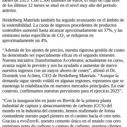
meses de 2025. Con 2.300 millones de euros, el flujo de caja libre
de los últimos 12 meses se situó en el nivel muy alto del periodo
anterior.
Heidelberg Materials también ha seguido avanzando en el ámbito de
la sostenibilidad. La cuota de ingresos procedentes de productos
sostenibles aumentó hasta alcanzar aproximadamente un 37%, y las
emisiones netas específicas de CO₂ se redujeron en
aproximadamente un 4%.
“Además de los ajustes de precios, nuestra rigurosa gestión de costes
ha demostrado ser especialmente eficaz en el segundo trimestre.
Nuestra iniciativa Transformation Accelerator, actualmente en curso,
avanza según lo previsto y nos ha ayudado a aumentar de nuevo
nuestros ingresos con un mayor ahorro de costes”, afirmó el Dr.
Dominik von Achten, CEO de Heidelberg Materials. “Aunque la
demanda sigue siendo volátil en algunas regiones, esperamos que se
mantenga la estabilización en nuestros mercados principales. En este
contexto, confirmamos nuestras previsiones para el ejercicio 2025”.
“Con la inauguración en junio en Brevik de la primera planta
industrial de captura y almacenamiento de carbono (CCS) del
mundo en la industria del cemento, hemos reafirmado de forma
contundente nuestro papel pionero en el camino hacia el cero neto.
Gracias a evoZero®, nuestro cemento único en el mundo con cero
emisiones netas de carbono y captura de carbono, nuestros clientes