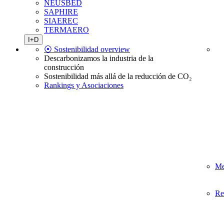
NEUSBED
SAPHIRE
SIAEREC
TERMAERO
I+D
⦿ Sostenibilidad overview
Descarbonizamos la industria de la
construcción
Sostenibilidad más allá de la reducción de CO₂
Rankings y Asociaciones
Me
Re