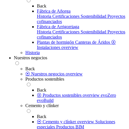
Back
Fábrica de Añorga
Historia
Certificaciones
Sostenibilidad
Proyectos
cofinanciados
Fábrica de Arrigorriaga
Historia
Certificaciones
Sostenibilidad
Proyectos
cofinanciados
Plantas de hormigón
Canteras de Áridos
⦿
Instalaciones overview
Historia
Nuestros negocios
Back
⦿ Nuestros negocios overview
Productos sostenibles
Back
⦿ Productos sostenibles overview
evoZero
evoBuild
Cemento y clínker
Back
⦿ Cemento y clínker overview
Soluciones
especiales
Productos BIM